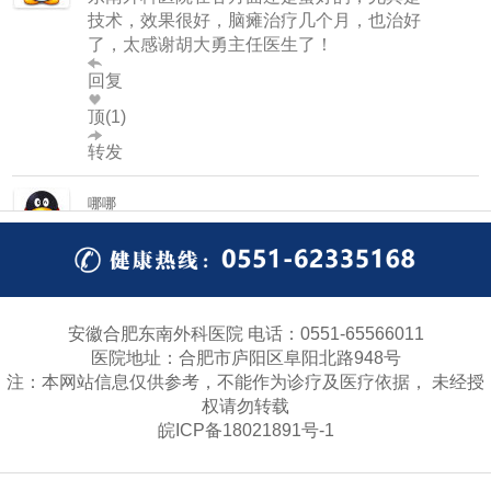
技术，效果很好，脑瘫治疗几个月，也治好
了，太感谢胡大勇主任医生了！
回复
顶(1)
转发
哪哪
幸好是网络提前预约的专家门诊号，因为人
太多了，医院的整体环境还有医生护士的态
度都很好，主要的还是治疗的效果，我家孩
子髋关节脱位，治疗了两个疗程后，现在已
经好了，感觉不错。
安徽合肥东南外科医院 电话：0551-65566011
回复
医院地址：合肥市庐阳区阜阳北路948号
顶(8)
注：本网站信息仅供参考，不能作为诊疗及医疗依据， 未经授
权请勿转载
转发
皖ICP备18021891号-1
花无缺