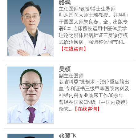
骆斌
主任医师/教授/博士生导师
师从国医大师王琦教授。并拜师
于国医大师朱良春，全，出版专
著6本,临床擅长运用中医体质学
理论之辨体辨病辨证三辨诊疗模
式诊治疾病，强调整体调节和...
【在线咨询】
吴硕
副主任医师
获省科委“微创术下治疗重症脑出
血”专利证书三级甲等医院内科及
神经内科专业临床工作30余年，
曾经在国家CN级《中国内窥镜》
杂志...
【在线咨询】
张翼飞