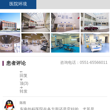
医院环境
花无缺
服务很好，护士会全程指导你。速度很快，
患者评论
咨询电话：0551-65566011
护士很专业细心！
回复
顶(3)
转发
陈雨
东南外科医院在各方面还是蛮好的，尤其是