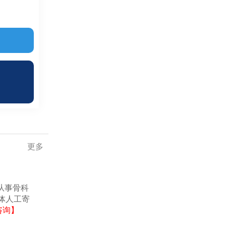
更多
从事骨科
体人工寄
咨询】