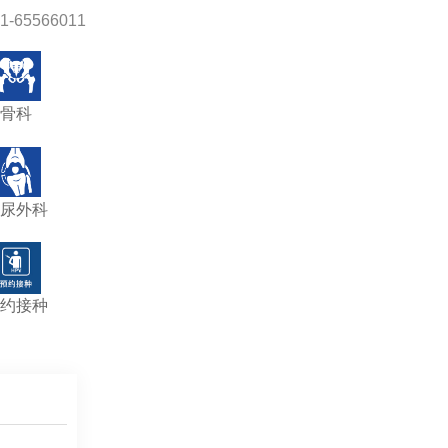
-65566011
骨科
尿外科
约接种