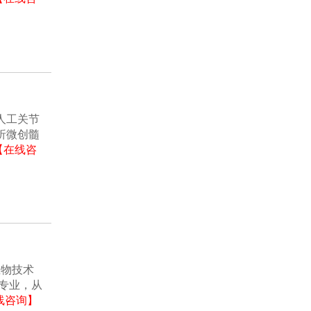
人工关节
折微创髓
【在线咨
生物技术
专业，从
线咨询】