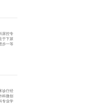
科尿控专
注于下尿
进步一等
床诊疗经
外科微创
科专业学