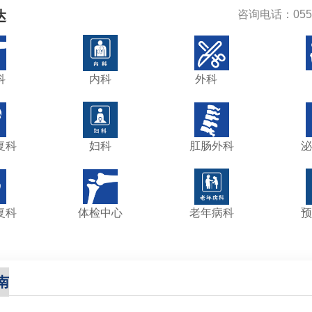
达
咨询电话：0551
科
内科
外科
复科
妇科
肛肠外科
泌
复科
体检中心
老年病科
预
南