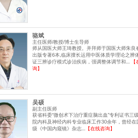
骆斌
主任医师/教授/博士生导师
师从国医大师王琦教授。并拜师于国医大师朱良
出版专著6本,临床擅长运用中医体质学理论之辨
证三辨诊疗模式诊治疾病，强调整体调节和...
【
询】
吴硕
副主任医师
获省科委“微创术下治疗重症脑出血”专利证书三
院内科及神经内科专业临床工作30余年，曾经在
级《中国内窥镜》杂志...
【在线咨询】