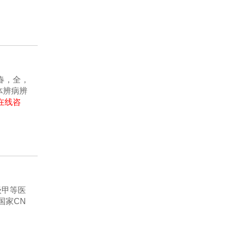
春，全，
体辨病辨
在线咨
级甲等医
国家CN