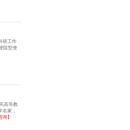
科研工作
梗阻型便
药高等教
学名家，
咨询】